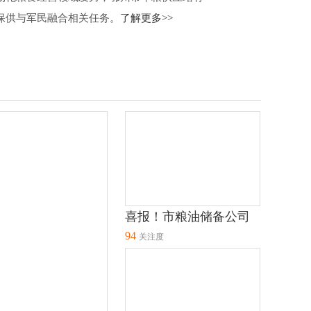
保供与军民融合相关任务。
了解更多>>
喜报！市粮油储备公司
94
党支部荣获“全市先进基
关注度
层党组织”称号