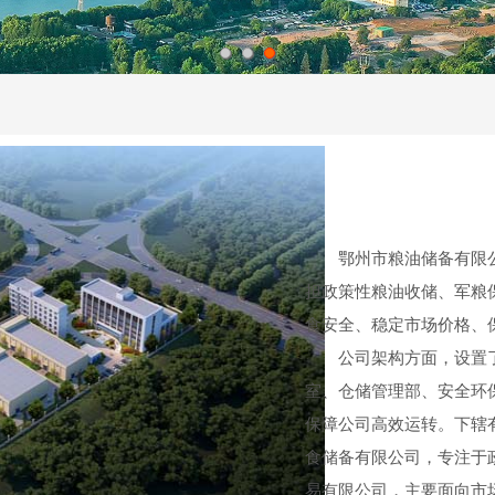
1
2
3
鄂州市粮油储备有限
担政策性粮油收储、军粮
食安全、稳定市场价格、
公司架构方面，设置
室、仓储管理部、安全环
保障公司高效运转。下辖有
食储备有限公司，专注于
易有限公司，主要面向市